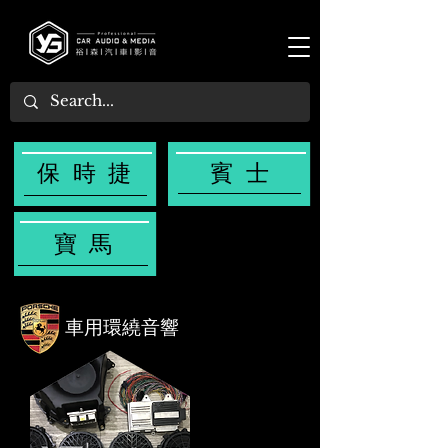
保時捷
賓士
寶馬
車用環繞音響