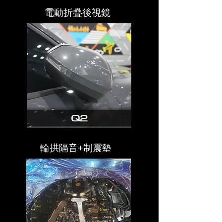
電動折疊後視鏡
Q2
輪拱隔音+制
震
墊