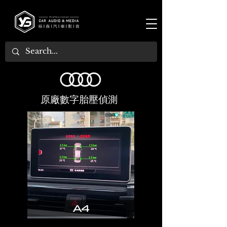
原廠數字胎壓偵測
A4