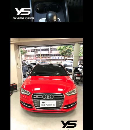
專用倒車顯影
畫質清晰，顏色飽和