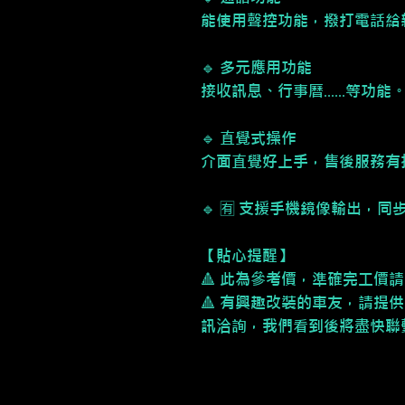
能使用聲控功能，撥打電話給
🔹 多元應用功能
接收訊息、行事曆......等功能
🔹 直覺式操作
介面直覺好上手，售後服務有
🔹 🈶 支援手機鏡像輸出，
【貼心提醒】
🔺 此為參考價，準確完工價
🔺 有興趣改裝的車友，請提供
訊洽詢，我們看到後將盡快聯