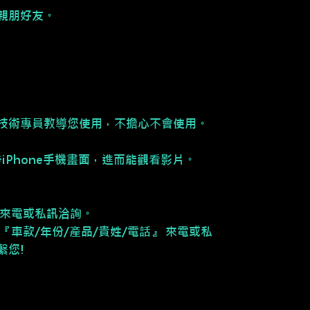
親朋好友。
。
技術專員教導您使用，不擔心不會使用。
同步iPhone手機畫面，進而能觀看影片。
請來電或私訊洽詢。
『車款/年份/產品/貴姓/電話』 來電或私
繫您!