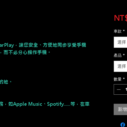
NT$
車款
*
選擇
CarPlay，讓您安全、方便地同步享受手機
，而不必分心操作手機。
產品
*
選擇
數量
*
的地。
ple Music、Spotify......等，在車
新增