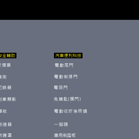
安全輔助
汽車便利科技
度環景
電動尾門
電動側滑門
偵測
紀錄器
電吸門
免鑰匙(摸門)
倒車顯影
導航
電動收折後照鏡
測速器
一腳踢
防護罩
​專用側踏板