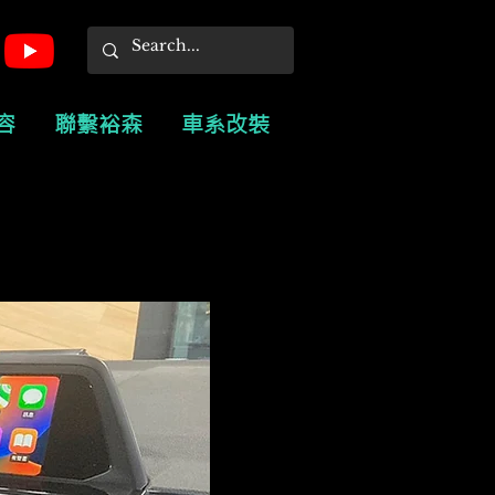
容
聯繫裕森
車系改裝