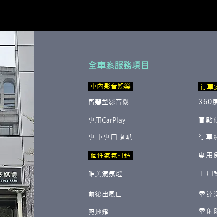
全車系服務項目
​ 車內影音娛樂
行車
智慧型影音機
360
專用CarPlay
盲點
行車
專車專用喇叭
專用
​ 個性氣氛打造
車用
唯美氣氛燈
前後出風口
雷達
雷射
照地燈