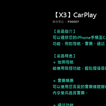
【X3】CarPlay
庫存單位： F00007
【產品簡介】
可以連接您的iPhone手機至
功能，例如導航、音樂、通話
【產品特色】
🔹 地圖導航
能使用聲控功能，輕鬆搜尋目
🔹 音樂娛樂
可以使用您喜愛的音樂媒體服務，如Ap
內享受高品質音樂。
🔹 通話功能