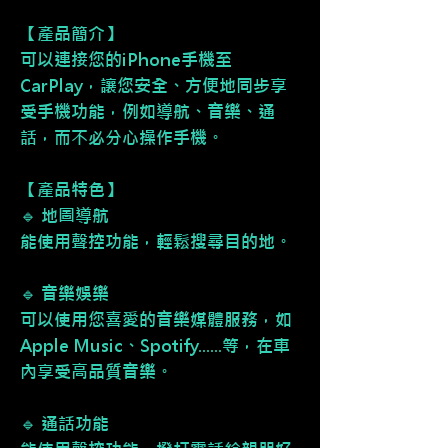
【產品簡介】
可以連接您的iPhone手機至
CarPlay，讓您安全、方便地同步享
受手機功能，例如導航、音樂、通
話，而不必分心操作手機。
【產品特色】
🔹 地圖導航
能使用聲控功能，輕鬆搜尋目的地。
🔹 音樂娛樂
可以使用您喜愛的音樂媒體服務，如
Apple Music、Spotify......等，在車
內享受高品質音樂。
🔹 通話功能