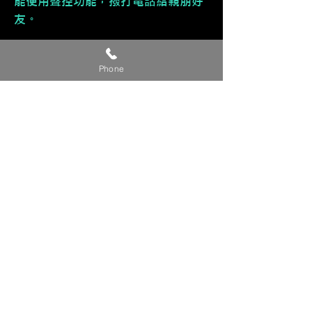
能使用聲控功能，撥打電話給親朋好
友。
🔹 多元應用功能
Phone
接收訊息、行事曆......等功能。
🔹 直覺式操作
介面直覺好上手，售後服務有技術專
員教導您使用，不擔心不會使用。
🔹 🈶 支援手機鏡像輸出，同步
iPhone手機畫面，進而能觀看影片。
【貼心提醒】
🔺 此為參考價，準確完工價請來電或
私訊洽詢。
🔺 有興趣改裝的車友，請提供『車
款/年份/產品/貴姓/電話』 來電或私