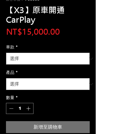
【X3】原車開通
CarPlay
價
NT$15,000.00
格
車款
*
產品
*
數量
*
新增至購物車