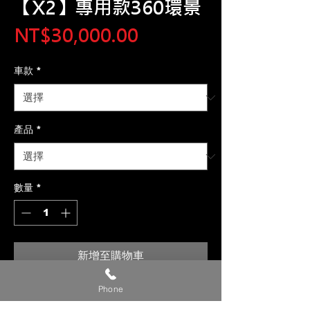
【X2】專用款360環景
價
NT$30,000.00
格
車款
*
產品
*
數量
*
新增至購物車
Phone
【貼心提醒】