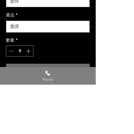
產品
*
數量
*
新增至購物車
Phone
【貼心提醒】
🔺 價格僅供參考，請私訊官方LINE或
社群洽詢確切報價。
🔺 請提供【車款／年份／欲安裝產
品】，以利我們評估報價。
🔺 確定下單時，請附上【LINE ID／
姓名／電話】，我們將儘速與您聯繫