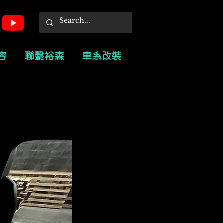
容
聯繫裕森
車系改裝