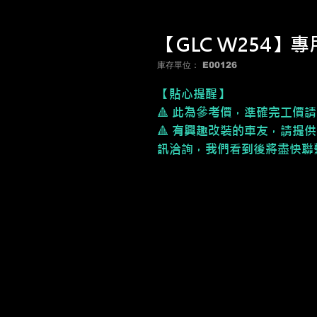
【GLC W254】
庫存單位： E00126
【貼心提醒】
🔺 此為參考價，
準確完工價請
🔺 有興趣改裝的車友，請提供
訊洽詢，我們看到後將盡快聯