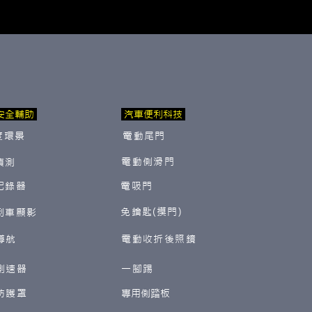
安全輔助
汽車便利科技
度環景
電動尾門
電動側滑門
偵測
紀錄器
電吸門
免鑰匙(摸門)
倒車顯影
導航
電動收折後照鏡
測速器
一腳踢
防護罩
​專用側踏板