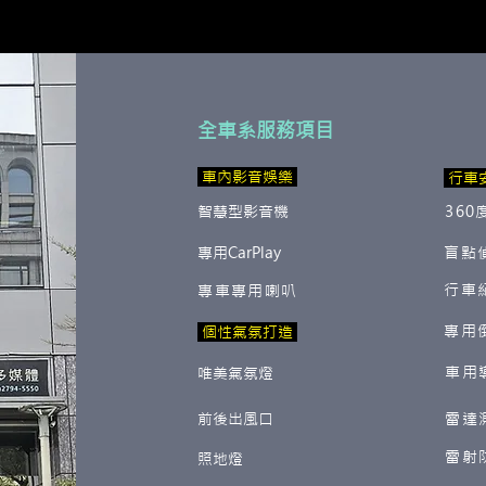
全車系服務項目
​ 車內影音娛樂
行車
智慧型影音機
360
專用CarPlay
盲點
行車
專車專用喇叭
專用
​ 個性氣氛打造
車用
唯美氣氛燈
前後出風口
雷達
雷射
照地燈