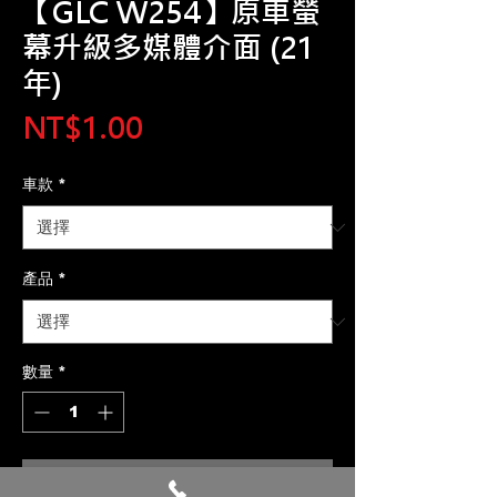
【GLC W254】原車螢
幕升級多媒體介面 (21
年)
價
NT$1.00
格
車款
*
產品
*
數量
*
新增至購物車