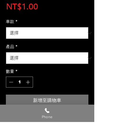
價
NT$1.00
格
車款
*
產品
*
數量
*
新增至購物車
【貼心提醒】
Phone
🔺 此為參考價，準確完工價請來電或