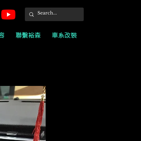
容
聯繫裕森
車系改裝