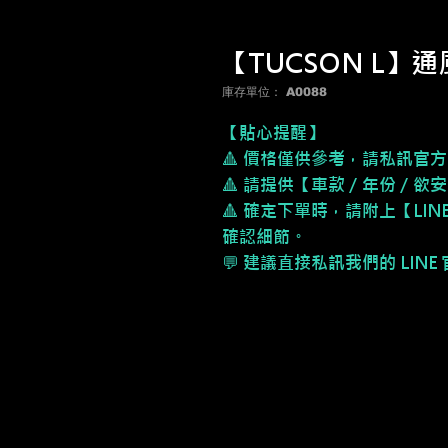
【TUCSON L】
庫存單位： A0088
【貼心提醒】
🔺 價格僅供參考，請私訊官方
🔺 請提供【車款／年份／欲
🔺 確定下單時，請附上【LI
確認細節。
💬 建議直接私訊我們的 LIN