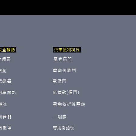
安全輔助
汽車便利科技
度環景
電動尾門
電動側滑門
偵測
紀錄器
電吸門
免鑰匙(摸門)
倒車顯影
導航
電動收折後照鏡
測速器
一腳踢
防護罩
​專用側踏板