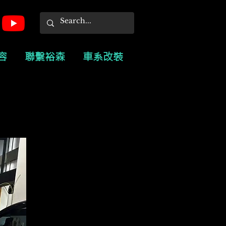
容
聯繫裕森
車系改裝