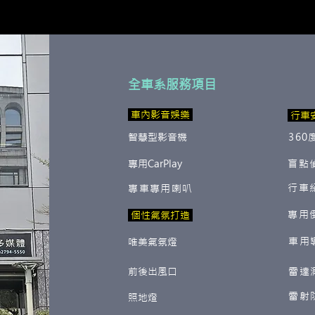
全車系服務項目
​ 車內影音娛樂
行車
智慧型影音機
360
專用CarPlay
盲點
行車
專車專用喇叭
專用
​ 個性氣氛打造
車用
唯美氣氛燈
前後出風口
雷達
雷射
照地燈