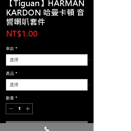
【Tiguan】HARMAN
KARDON 哈曼卡頓 音
響喇叭套件
價
NT$1.00
格
車款
*
產品
*
數量
*
新增至購物車