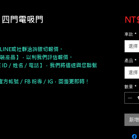
 Y】四門電吸門
NT$
車款
*
選擇
LINE或社群洽詢確切報價。
安裝產品】，以利我們評估報價。
產品
*
NE ID／姓名／電話】，我們將儘速與您聯繫
選擇
E 官方帳號／FB 粉專／IG，回覆更即時！
數量
*
新增