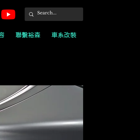
容
聯繫裕森
車系改裝