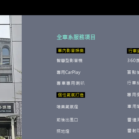
全車系服務項目
​ 車內影音娛樂
行車
智慧型影音機
360
專用CarPlay
盲點
行車
專車專用喇叭
專用
​ 個性氣氛打造
車用
唯美氣氛燈
前後出風口
雷達
雷射
照地燈