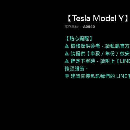
【Tesla Model
庫存單位： A0040
【貼心提醒】
🔺 價格僅供參考，請私訊官方
🔺 請提供【車款／年份／欲
🔺 確定下單時，請附上【LI
確認細節。
💬 建議直接私訊我們的 LIN