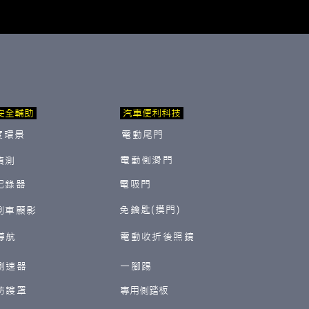
安全輔助
汽車便利科技
度環景
電動尾門
電動側滑門
偵測
紀錄器
電吸門
免鑰匙(摸門)
倒車顯影
導航
電動收折後照鏡
測速器
一腳踢
防護罩
​專用側踏板