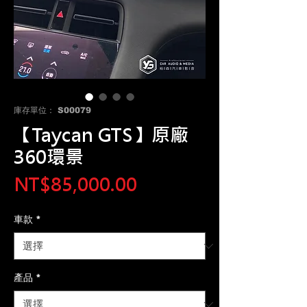
庫存單位： S00079
【Taycan GTS】原廠
360環景
價
NT$85,000.00
格
車款
*
產品
*