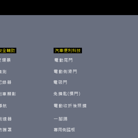
安全輔助
汽車便利科技
度環景
電動尾門
電動側滑門
偵測
紀錄器
電吸門
免鑰匙(摸門)
倒車顯影
導航
電動收折後照鏡
測速器
一腳踢
防護罩
​專用側踏板