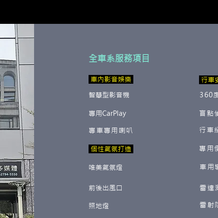
全車系服務項目
​ 車內影音娛樂
行車
智慧型影音機
360
專用CarPlay
盲點
行車
專車專用喇叭
專用
​ 個性氣氛打造
車用
唯美氣氛燈
前後出風口
雷達
雷射
照地燈