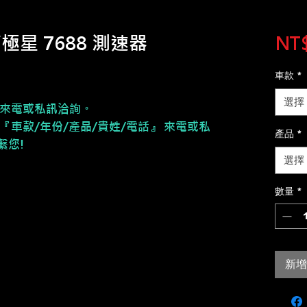
南極星 7688 測速器
NT$
車款
*
選擇
來電或私訊洽詢。
『車款/年份/產品/貴姓/電話』 來電或私
產品
*
繫您!
選擇
數量
*
新增