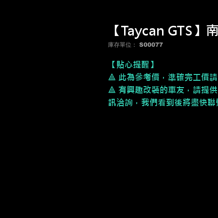
【Taycan GTS】
庫存單位： S00077
【貼心提醒】
🔺 此為參考價，
準確完工價請
🔺 有興趣改裝的車友，請提供
訊洽詢，我們看到後將盡快聯