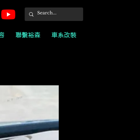
容
聯繫裕森
車系改裝