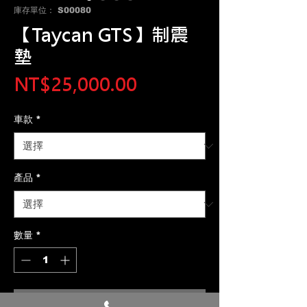
庫存單位： S00080
【Taycan GTS】制震
墊
價
NT$25,000.00
格
車款
*
產品
*
數量
*
新增至購物車