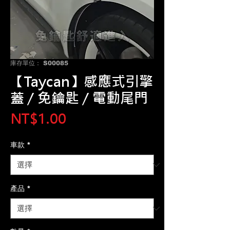
庫存單位： S00085
【Taycan】感應式引擎
蓋 / 免鑰匙 / 電動尾門
價
NT$1.00
格
車款
*
產品
*