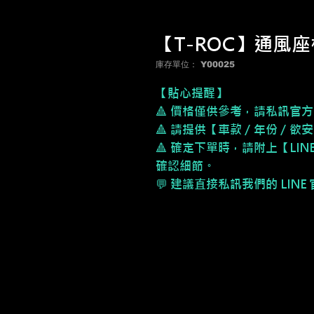
【T-ROC】通風座
庫存單位： Y00025
【貼心提醒】
🔺 價格僅供參考，請私訊官方
🔺 請提供【車款／年份／欲
🔺 確定下單時，請附上【LI
確認細節。
💬 建議直接私訊我們的 LIN