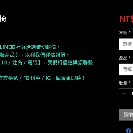
椅
NT$
車款
*
選擇
LINE或社群洽詢確切報價。
安裝產品】，以利我們評估報價。
產品
*
NE ID／姓名／電話】，我們將儘速與您聯繫
選擇
E 官方帳號／FB 粉專／IG，回覆更即時！
數量
*
新增