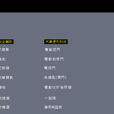
安全輔助
汽車便利科技
度環景
電動尾門
電動側滑門
偵測
紀錄器
電吸門
免鑰匙(摸門)
倒車顯影
導航
電動收折後照鏡
測速器
一腳踢
防護罩
​專用側踏板