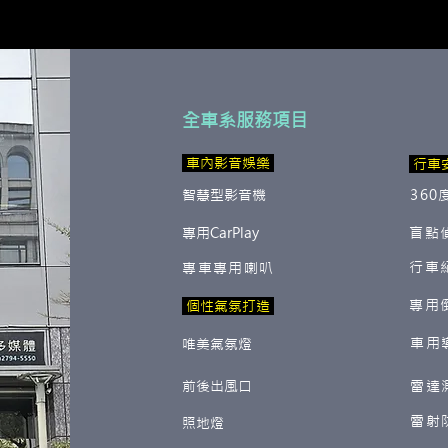
全車系服務項目
​ 車內影音娛樂
行車
智慧型影音機
360
專用CarPlay
盲點
行車
專車專用喇叭
專用
​ 個性氣氛打造
車用
唯美氣氛燈
前後出風口
雷達
雷射
照地燈