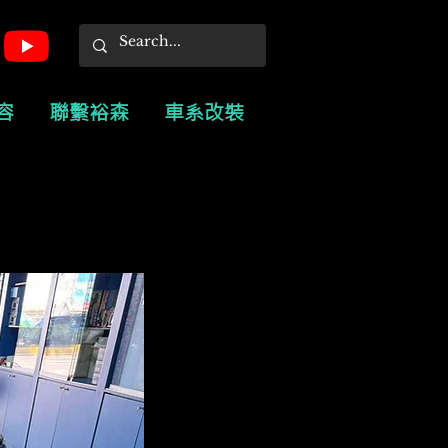
容
聯繫裕森
車系改裝