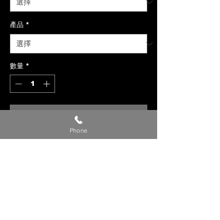
產品
*
數量
*
新增至購物車
Phone
【貼心提醒】
🔺 價格僅供參考，請私訊官方LINE或
社群洽詢確切報價。
🔺 請提供【車款／年份／欲安裝產
品】，以利我們評估報價。
🔺 確定下單時，請附上【LINE ID／
姓名／電話】，我們將儘速與您聯繫