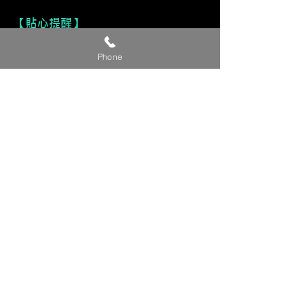
【貼心提醒】
🔺 價格僅供參考，請私訊官方LINE或
Phone
社群洽詢確切報價。
🔺 請提供【車款／年份／欲安裝產
品】，以利我們評估報價。
🔺 確定下單時，請附上【LINE ID／
姓名／電話】，我們將儘速與您聯繫
確認細節。
💬 建議直接私訊我們的 LINE 官方帳
號／FB 粉專／IG，回覆更即時！
Copyright © 裕森汽車影音有限公司版權所有