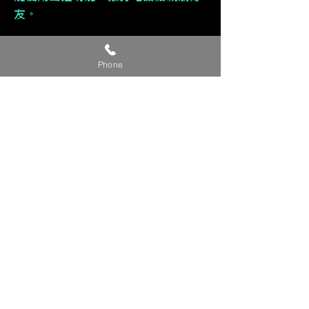
友。
🔹 多元應用功能
Phone
接收訊息、行事曆......等功能。
🔹 直覺式操作
介面直覺好上手，售後服務有技術專
員教導您使用，不擔心不會使用。
🔹 🈶 支援手機鏡像輸出，同步
iPhone手機畫面，進而能觀看影片。
【貼心提醒】
🔺 此為參考價，準確完工價請來電或
私訊洽詢。
🔺 有興趣改裝的車友，請提供『車
款/年份/產品/貴姓/電話』 來電或私