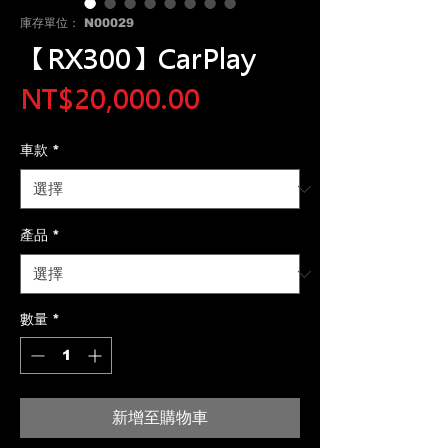
庫存單位： N00029
【RX300】CarPlay
價
NT$20,000.00
格
車款
*
產品
*
數量
*
新增至購物車