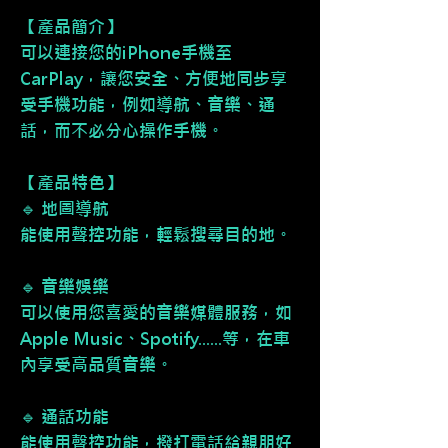
【產品簡介】
可以連接您的iPhone手機至
CarPlay，讓您安全、方便地同步享
受手機功能，例如導航、音樂、通
話，而不必分心操作手機。
【產品特色】
🔹 地圖導航
能使用聲控功能，輕鬆搜尋目的地。
🔹 音樂娛樂
可以使用您喜愛的音樂媒體服務，如
Apple Music、Spotify......等，在車
內享受高品質音樂。
🔹 通話功能
能使用聲控功能，撥打電話給親朋好