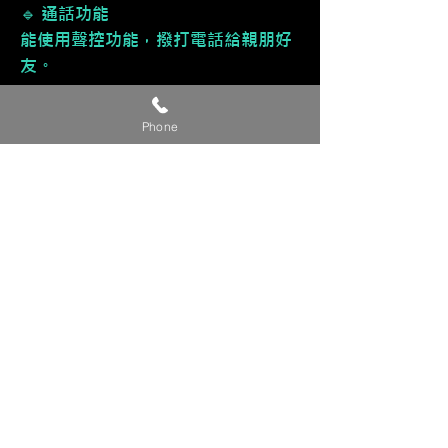
🔹 通話功能
能使用聲控功能，撥打電話給親朋好
友。
🔹 多元應用功能
Phone
接收訊息、行事曆......等功能。
🔹 直覺式操作
介面直覺好上手，售後服務有技術專
員教導您使用，不擔心不會使用。
🔹 🈶 支援手機鏡像輸出，同步
iPhone手機畫面，進而能觀看影片。
【貼心提醒】
🔺 此為參考價，準確完工價請來電或
私訊洽詢。