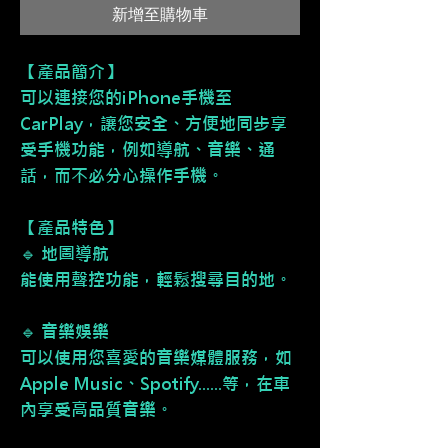
新增至購物車
【產品簡介】
可以連接您的iPhone手機至
CarPlay，讓您安全、方便地同步享
受手機功能，例如導航、音樂、通
話，而不必分心操作手機。
【產品特色】
🔹 地圖導航
能使用聲控功能，輕鬆搜尋目的地。
🔹 音樂娛樂
可以使用您喜愛的音樂媒體服務，如
Apple Music、Spotify......等，在車
內享受高品質音樂。