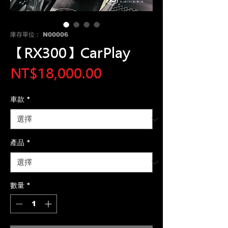
庫存單位： N00006
【RX300】CarPlay
價
NT$18,000.00
格
車款
*
產品
*
數量
*