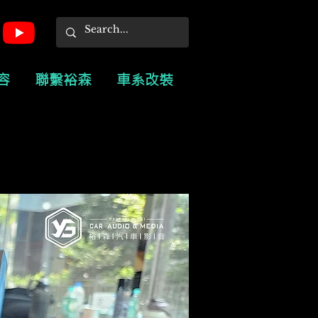
容
聯繫裕森
車系改裝