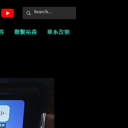
容
聯繫裕森
車系改裝