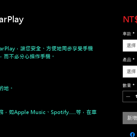
arPlay
NT$
車款
*
選擇
CarPlay，讓您安全、方便地同步享受手機
，而不必分心操作手機。
產品
*
選擇
數量
*
的地。
ple Music、Spotify......等，在車
新增