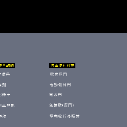
安全輔助
汽車便利科技
度環景
電動尾門
電動側滑門
偵測
紀錄器
電吸門
免鑰匙(摸門)
倒車顯影
導航
電動收折後照鏡