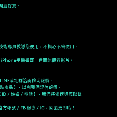
親朋好友。
。
技術專員教導您使用，不擔心不會使用。
同步iPhone手機畫面，進而能觀看影片。
LINE或社群洽詢確切報價。
安裝產品】，以利我們評估報價。
NE ID／姓名／電話】，我們將儘速與您聯繫
E 官方帳號／FB 粉專／IG，回覆更即時！