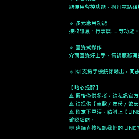
能使用聲控功能，撥打電話給
🔹 多元應用功能
接收訊息、行事曆......等功能
🔹 直覺式操作
介面直覺好上手，售後服務有
🔹 🈶 支援手機鏡像輸出，
【貼心提醒】
🔺 價格僅供參考，請私訊官方
🔺 請提供【車款／年份／欲
🔺 確定下單時，請附上【LI
確認細節。
💬 建議直接私訊我們的 LIN