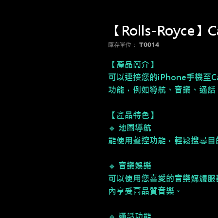
【Rolls-Royce】C
庫存單位： T0014
【產品簡介】
可以連接您的iPhone手機至
功能，例如導航、音樂、通話
【產品特色】
🔹 地圖導航
能使用聲控功能，輕鬆搜尋目
🔹 音樂娛樂
可以使用您喜愛的音樂媒體服務，如Ap
內享受高品質音樂。
🔹 通話功能