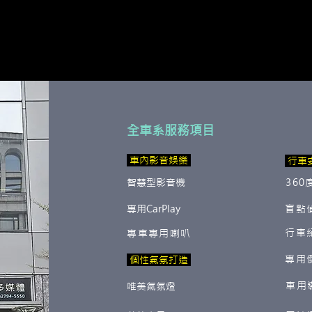
全車系服務項目
​ 車內影音娛樂
行車
智慧型影音機
360
專用CarPlay
盲點
行車
專車專用喇叭
專用
​ 個性氣氛打造
車用
唯美氣氛燈