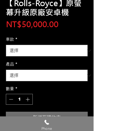
【Rolls-Royce】原螢
幕升級原廠安卓機
價
NT$50,000.00
格
車款
*
產品
*
數量
*
新增至購物車
Phone