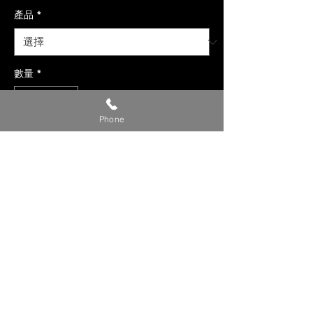
產品
*
數量
*
Phone
新增至購物車
【貼心提醒】
🔺 此為參考價，準確完工價請來電或
私訊洽詢。
🔺 有興趣改裝的車友，請提供『車
款/年份/產品/貴姓/電話』 來電或私
訊洽詢，我們看到後將盡快聯繫您!