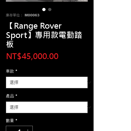
庫存單位： M00063
【Range Rover
Sport】專用款電動踏
板
價
NT$45,000.00
格
車款
*
產品
*
數量
*