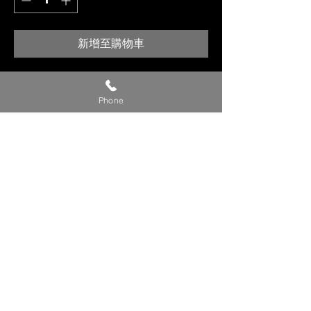
新增至購物車
【貼心提醒】
🔺 價格僅供參考，請私訊官方LINE或
Phone
社群洽詢確切報價。
🔺 請提供【車款／年份／欲安裝產
品】，以利我們評估報價。
🔺 確定下單時，請附上【LINE ID／
姓名／電話】，我們將儘速與您聯繫
確認細節。
💬 建議直接私訊我們的 LINE 官方帳
號／FB 粉專／IG，回覆更即時！
Copyright © 裕森汽車影音有限公司版權所有