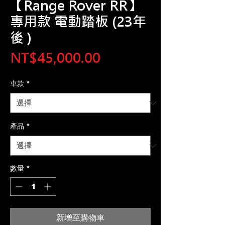
【Range Rover RR】
專用款 電動踏板 (23年
後 )
價
NT$45,000.00
格
車款
*
產品
*
數量
*
新增至購物車