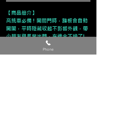
【商品簡介】
高挑車必備 ! 開關門時，踏板會自動
開闔，平時隱藏收起不影響外觀，帶
小朋友與長輩出門，在適合不過了!
Phone
【特色】
精緻有型、安全可靠
【貼心提醒】
🔺 此為參考價，準確完工價請來電或
私訊洽詢。
🔺 有興趣改裝的車友，請提供『車
款/年份/產品/貴姓/電話』 來電或私
訊洽詢，我們看到後將盡快聯繫您!