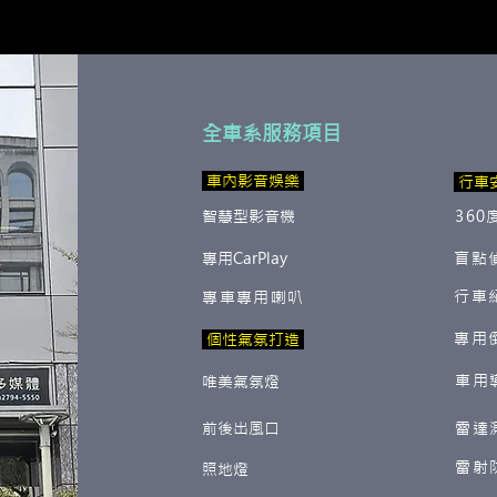
全車系服務項目
​ 車內影音娛樂
行車
智慧型影音機
360
專用CarPlay
盲點
行車
專車專用喇叭
專用
​ 個性氣氛打造
車用
唯美氣氛燈
前後出風口
雷達
雷射
照地燈