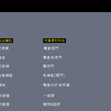
安全輔助
汽車便利科技
度環景
電動尾門
電動側滑門
偵測
紀錄器
電吸門
免鑰匙(摸門)
倒車顯影
導航
電動收折後照鏡
測速器
一腳踢
防護罩
​專用側踏板