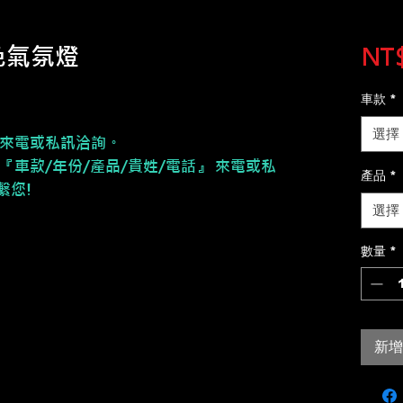
色氣氛燈
NT$
車款
*
選擇
請來電或私訊洽詢。
『車款/年份/產品/貴姓/電話』 來電或私
產品
*
繫您!
選擇
數量
*
新增