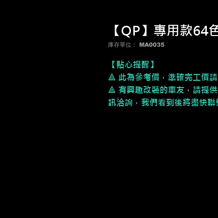
【QP】專用款64
庫存單位： MA0035
【貼心提醒】
🔺 此為參考價，準確完工價
🔺 有興趣改裝的車友，請提供
訊洽詢，我們看到後將盡快聯