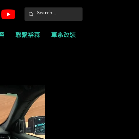
容
聯繫裕森
車系改裝