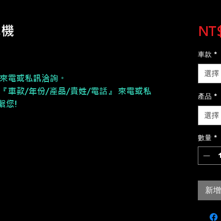
卓機
NT$
車款
*
選擇
請來電或私訊洽詢。
『車款/年份/產品/貴姓/電話』 來電或私
產品
*
繫您!
選擇
數量
*
新增