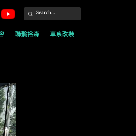
容
聯繫裕森
車系改裝