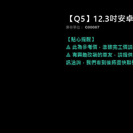
【Q5】12.3吋安
庫存單位： C00087
【貼心提醒】
🔺 此為參考價，準確完工價
🔺 有興趣改裝的車友，請提供
訊洽詢，我們看到後將盡快聯