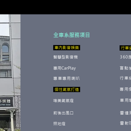
全車系服務項目
​ 車內影音娛樂
行車
智慧型影音機
360
專用CarPlay
盲點
行車
專車專用喇叭
專用
​ 個性氣氛打造
車用
唯美氣氛燈
前後出風口
雷達
雷射
照地燈