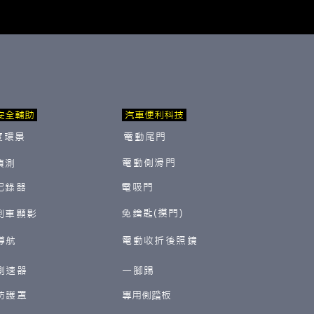
安全輔助
汽車便利科技
度環景
電動尾門
電動側滑門
偵測
紀錄器
電吸門
免鑰匙(摸門)
倒車顯影
導航
電動收折後照鏡
測速器
一腳踢
防護罩
​專用側踏板