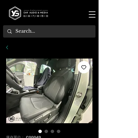
庫存單位： C00049