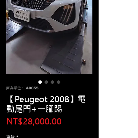
庫存單位： A0055
【Peugeot 2008】電
動尾門+一腳踢
價
NT$28,000.00
格
車款
*