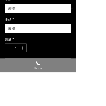
產品
*
數量
*
新增至購物車
Phone
【貼心提醒】
🔺 價格僅供參考，請私訊官方LINE或
社群洽詢確切報價。
🔺 請提供【車款／年份／欲安裝產
品】，以利我們評估報價。