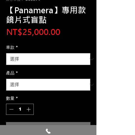
【Panamera】專用款
鏡片式盲點
價
NT$25,000.00
格
車款
*
產品
*
數量
*
新增至購物車