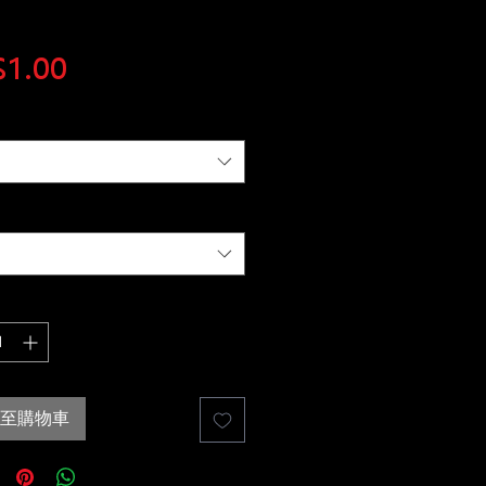
價
1.00
格
至購物車