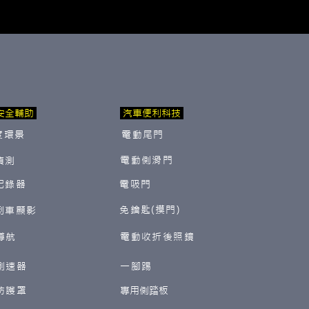
安全輔助
汽車便利科技
度環景
電動尾門
電動側滑門
偵測
紀錄器
電吸門
免鑰匙(摸門)
倒車顯影
導航
電動收折後照鏡
測速器
一腳踢
防護罩
​專用側踏板