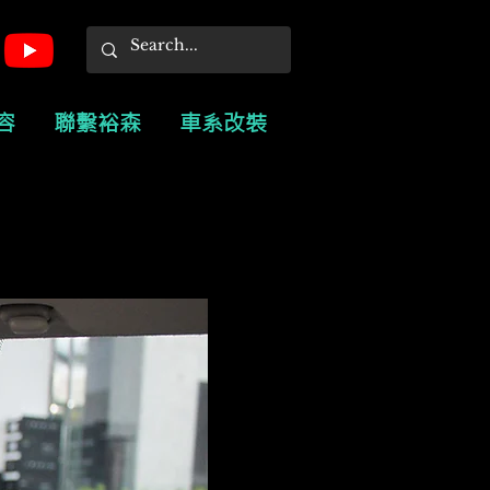
容
聯繫裕森
車系改裝