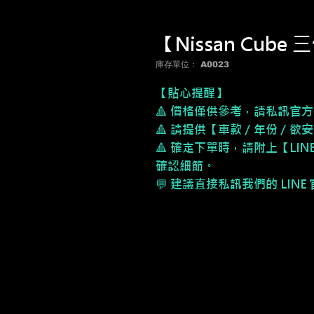
【Nissan Cub
庫存單位： A0023
【貼心提醒】
🔺 價格僅供參考，請私訊官方
🔺 請提供【車款／年份／欲
🔺 確定下單時，請附上【LI
確認細節。
💬 建議直接私訊我們的 LIN