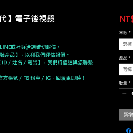
e 三代】電子後視鏡
NT$
車款
*
選擇
LINE或社群洽詢確切報價。
安裝產品】，以利我們評估報價。
產品
*
NE ID／姓名／電話】，我們將儘速與您聯繫
選擇
E 官方帳號／FB 粉專／IG，回覆更即時！
數量
*
新增