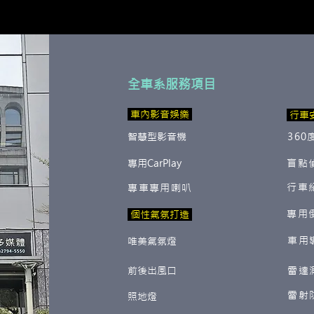
全車系服務項目
​ 車內影音娛樂
行車
智慧型影音機
360
專用CarPlay
盲點
行車
專車專用喇叭
專用
​ 個性氣氛打造
車用
唯美氣氛燈
前後出風口
雷達
雷射
照地燈