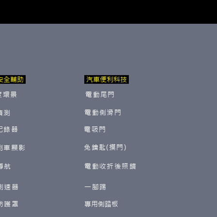
安全輔助
汽車便利科技
度環景
電動尾門
電動側滑門
偵測
紀錄器
電吸門
免鑰匙(摸門)
倒車顯影
導航
電動收折後照鏡
測速器
一腳踢
防護罩
​專用側踏板