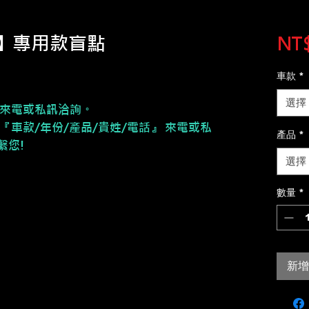
r S】專用款盲點
NT$
車款
*
選擇
來電或私訊洽詢。
『車款/年份/產品/貴姓/電話』 來電或私
產品
*
繫您!
選擇
數量
*
新增