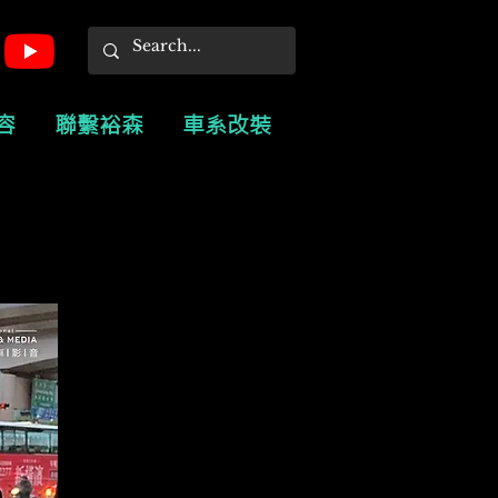
容
聯繫裕森
車系改裝