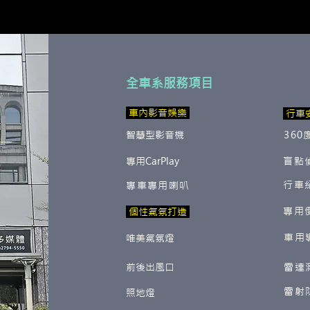
全車系服務項目
​ 車內影音娛樂
行車
智慧型影音機
360
專用CarPlay
盲點
行車
專車專用喇叭
專用
​ 個性氣氛打造
車用
唯美氣氛燈
前後出風口
雷達
雷射
照地燈