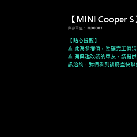
【MINI Coope
庫存單位： Q00001
【貼心提醒】
🔺 此為參考價，
準確完工價請
🔺 有興趣改裝的車友，請提供
訊洽詢，我們看到後將盡快聯