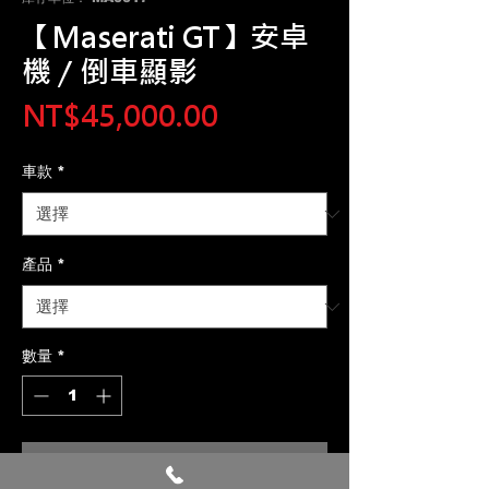
【Maserati GT】安卓
機 / 倒車顯影
價
NT$45,000.00
格
車款
*
產品
*
數量
*
新增至購物車