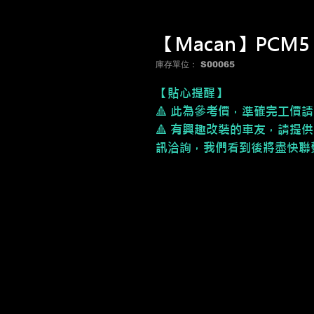
【Macan】PCM5
庫存單位： S00065
【貼心提醒】
🔺 此為參考價，
準確完工價請
🔺 有興趣改裝的車友，請提供
訊洽詢，我們看到後將盡快聯