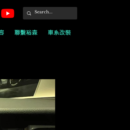
容
聯繫裕森
車系改裝