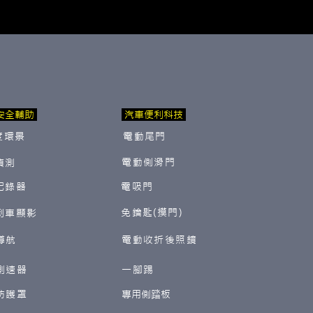
安全輔助
汽車便利科技
度環景
電動尾門
電動側滑門
偵測
紀錄器
電吸門
免鑰匙(摸門)
倒車顯影
導航
電動收折後照鏡
測速器
一腳踢
防護罩
​專用側踏板