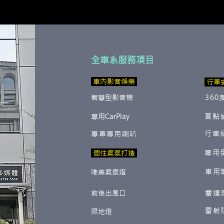
全車系服務項目
​ 車內影音娛樂
行車
智慧型影音機
360
專用CarPlay
盲點
行車
專車專用喇叭
專用
​ 個性氣氛打造
車用
唯美氣氛燈
前後出風口
雷達
雷射
照地燈