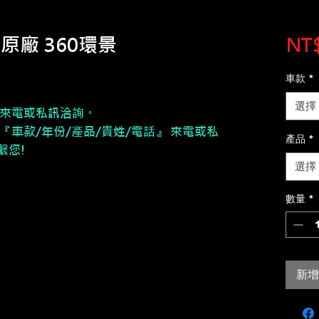
 原廠 360環景
NT$
車款
*
選擇
來電或私訊洽詢。
『車款/年份/產品/貴姓/電話』 來電或私
產品
*
繫您!
選擇
數量
*
新增