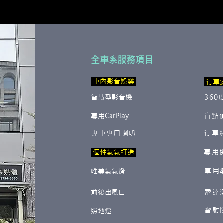
全車系服務項目
​ 車內影音娛樂
行車
智慧型影音機
360
專用CarPlay
盲點
行車
專車專用喇叭
專用
​ 個性氣氛打造
車用
唯美氣氛燈
前後出風口
雷達
雷射
照地燈