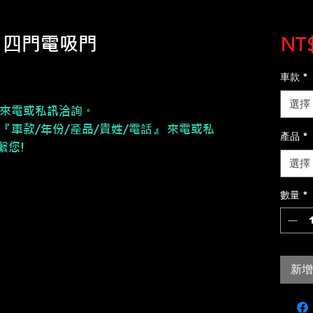
款 四門電吸門
NT$
車款
*
選擇
來電或私訊洽詢。
『車款/年份/產品/貴姓/電話』 來電或私
產品
*
繫您!
選擇
數量
*
新增