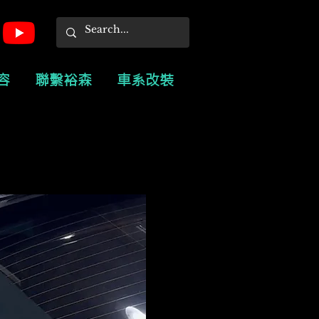
容
聯繫裕森
車系改裝