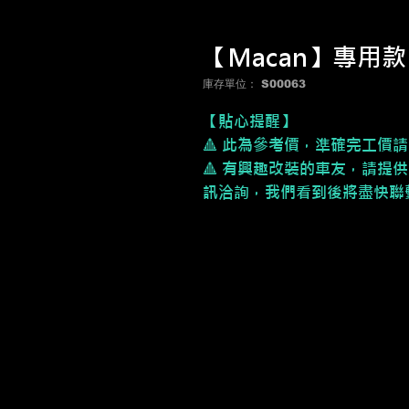
【Macan】專用
庫存單位： S00063
【貼心提醒】
🔺 此為參考價，
準確完工價請
🔺 有興趣改裝的車友，請提供
訊洽詢，我們看到後將盡快聯