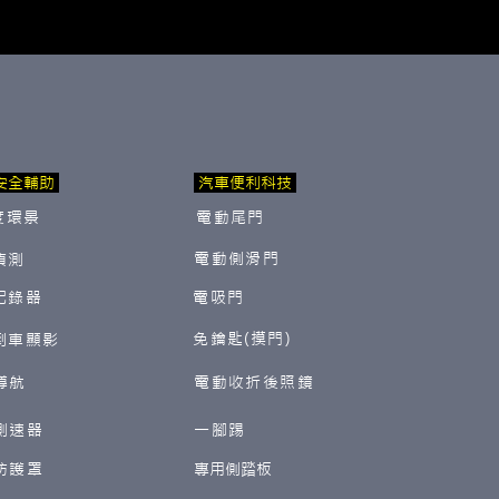
安全輔助
汽車便利科技
度環景
電動尾門
電動側滑門
偵測
紀錄器
電吸門
免鑰匙(摸門)
倒車顯影
導航
電動收折後照鏡
測速器
一腳踢
防護罩
​專用側踏板