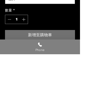
數量
*
新增至購物車
【貼心提醒】
Phone
🔺 價格僅供參考，請私訊官方LINE或
社群洽詢確切報價。
🔺 請提供【車款／年份／欲安裝產
品】，以利我們評估報價。
🔺 確定下單時，請附上【LINE ID／
姓名／電話】，我們將儘速與您聯繫
確認細節。
💬 建議直接私訊我們的 LINE 官方帳
號／FB 粉專／IG，回覆更即時！