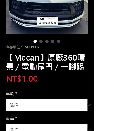
庫存單位： S00116
【Macan】原廠360環
景 / 電動尾門 / 一腳踢
價
NT$1.00
格
車款
*
產品
*