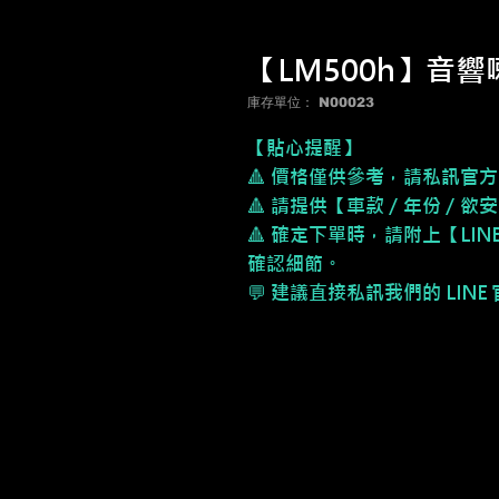
【LM500h】音響
庫存單位： N00023
【貼心提醒】
🔺 價格僅供參考，請私訊官方
🔺 請提供【車款／年份／欲
🔺 確定下單時，請附上【LI
確認細節。
💬 建議直接私訊我們的 LIN