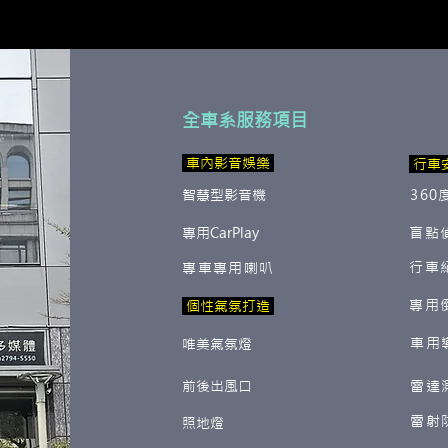
全車系服務項目
​ 車內影音娛樂
行車
智慧型影音機
360
專用CarPlay
盲點
行車
專車專用喇叭
專用
​ 個性氣氛打造
車用
唯美氣氛燈
前後出風口
雷達
雷射
照地燈