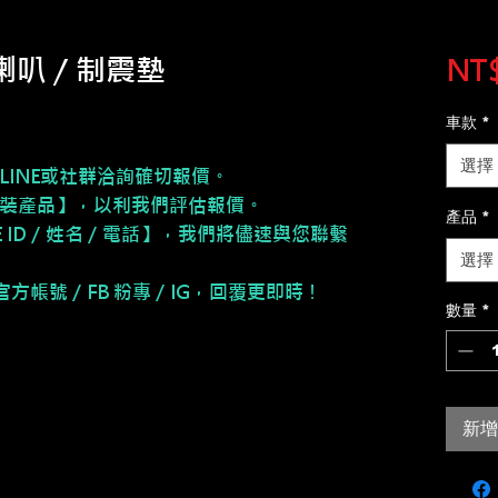
喇叭 / 制震墊
NT$
車款
*
選擇
LINE或社群洽詢確切報價。
安裝產品】，以利我們評估報價。
產品
*
NE ID／姓名／電話】，我們將儘速與您聯繫
選擇
E 官方帳號／FB 粉專／IG，回覆更即時！
數量
*
新增