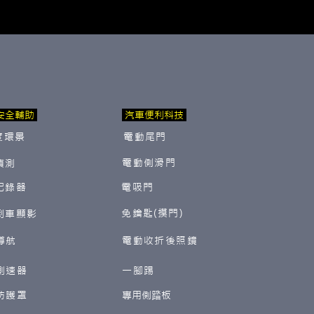
安全輔助
汽車便利科技
度環景
電動尾門
電動側滑門
偵測
紀錄器
電吸門
免鑰匙(摸門)
倒車顯影
導航
電動收折後照鏡
測速器
一腳踢
防護罩
​專用側踏板