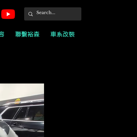
容
聯繫裕森
車系改裝