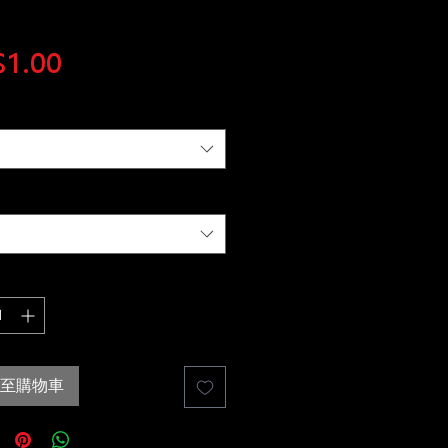
價
1.00
格
至購物車