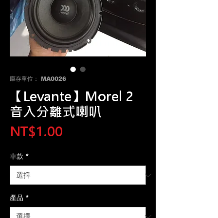
庫存單位： MA0026
【Levante】Morel 2
音入分離式喇叭
價
NT$1.00
格
車款
*
產品
*