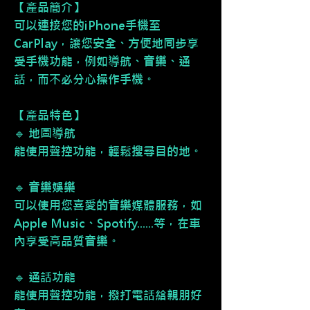
【產品簡介】
可以連接您的iPhone手機至
CarPlay，讓您安全、方便地同步享
受手機功能，例如導航、音樂、通
話，而不必分心操作手機。
【產品特色】
🔹 地圖導航
能使用聲控功能，輕鬆搜尋目的地。
🔹 音樂娛樂
可以使用您喜愛的音樂媒體服務，如
Apple Music、Spotify......等，在車
內享受高品質音樂。
🔹 通話功能
能使用聲控功能，撥打電話給親朋好