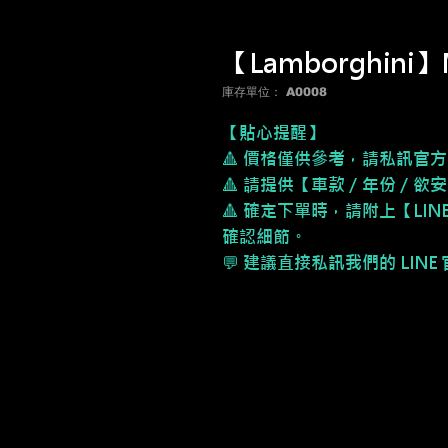
【Lamborghin
庫存單位： A0008
【貼心提醒】
🔺 價格僅供參考，請私訊官方
🔺 請提供【車款／年份／欲
🔺 確定下單時，請附上【LI
確認細節。
💬 建議直接私訊我們的 LIN