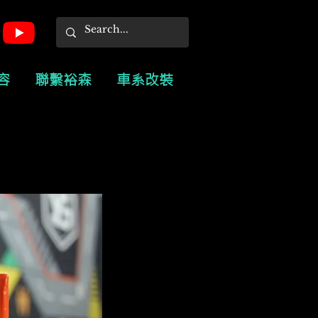
容
聯繫裕森
車系改裝