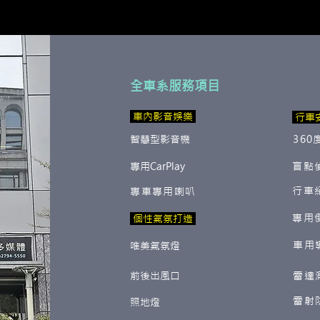
全車系服務項目
​ 車內影音娛樂
行車
智慧型影音機
360
專用CarPlay
盲點
行車
專車專用喇叭
專用
​ 個性氣氛打造
車用
唯美氣氛燈
前後出風口
雷達
雷射
照地燈