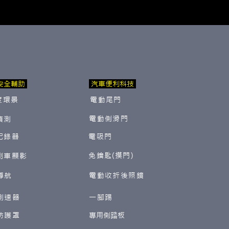
安全輔助
汽車便利科技
度環景
電動尾門
電動側滑門
偵測
紀錄器
電吸門
免鑰匙(摸門)
倒車顯影
導航
電動收折後照鏡
測速器
一腳踢
防護罩
​專用側踏板