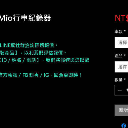
i】Mio行車紀錄器
NT$
車款
*
選擇
LINE或社群洽詢確切報價。
安裝產品】，以利我們評估報價。
產品
*
NE ID／姓名／電話】，我們將儘速與您聯繫
選擇
E 官方帳號／FB 粉專／IG，回覆更即時！
數量
*
新增