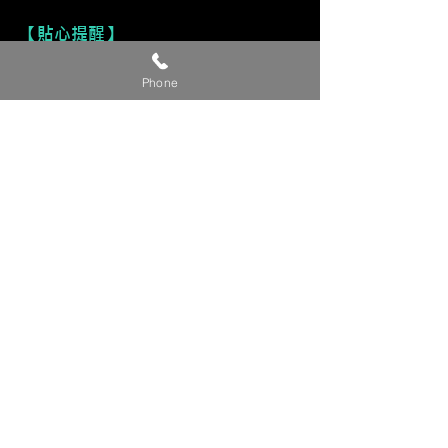
【貼心提醒】
🔺 價格僅供參考，請私訊官方LINE或
Phone
社群洽詢確切報價。
🔺 請提供【車款／年份／欲安裝產
品】，以利我們評估報價。
🔺 確定下單時，請附上【LINE ID／
姓名／電話】，我們將儘速與您聯繫
確認細節。
💬 建議直接私訊我們的 LINE 官方帳
號／FB 粉專／IG，回覆更即時！
Copyright © 裕森汽車影音有限公司版權所有