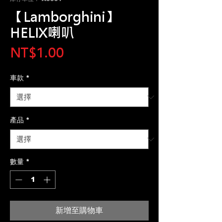
【Lamborghini】
HELIX喇叭
價
NT$1.00
格
車款
*
產品
*
數量
*
新增至購物車