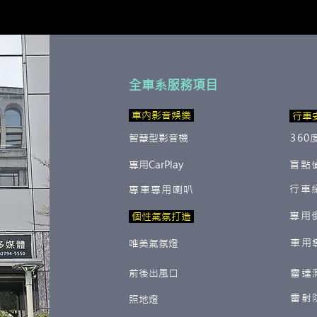
全車系服務項目
​ 車內影音娛樂
行車
智慧型影音機
360
專用CarPlay
盲點
行車
專車專用喇叭
專用
​ 個性氣氛打造
車用
唯美氣氛燈
前後出風口
雷達
雷射
照地燈