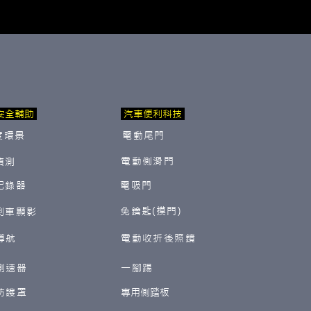
安全輔助
汽車便利科技
度環景
電動尾門
電動側滑門
偵測
紀錄器
電吸門
免鑰匙(摸門)
倒車顯影
導航
電動收折後照鏡
測速器
一腳踢
防護罩
​專用側踏板