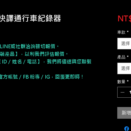
ni】快譯通行車紀錄器
NT$
車款
*
選擇
LINE或社群洽詢確切報價。
安裝產品】，以利我們評估報價。
產品
*
NE ID／姓名／電話】，我們將儘速與您聯繫
選擇
E 官方帳號／FB 粉專／IG，回覆更即時！
數量
*
新增