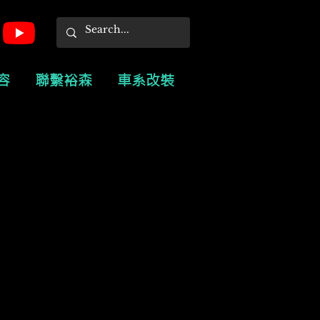
容
聯繫裕森
車系改裝