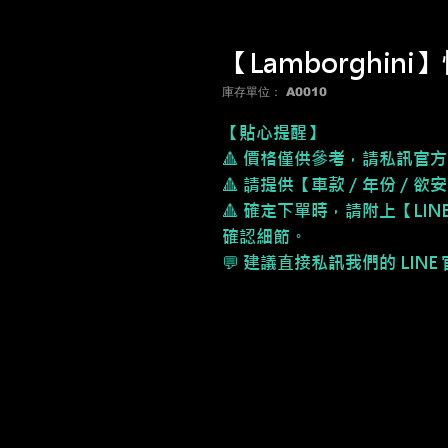
【Lamborghi
庫存單位： A0010
【貼心提醒】
🔺 價格僅供參考，請私訊官方
🔺 請提供【車款／年份／欲
🔺 確定下單時，請附上【LI
確認細節。
💬 建議直接私訊我們的 LIN