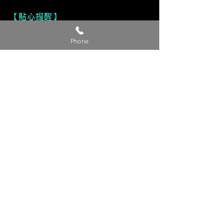
【貼心提醒】
🔺 價格僅供參考，請私訊官方LINE或
Phone
社群洽詢確切報價。
🔺 請提供【車款／年份／欲安裝產
品】，以利我們評估報價。
🔺 確定下單時，請附上【LINE ID／
姓名／電話】，我們將儘速與您聯繫
確認細節。
💬 建議直接私訊我們的 LINE 官方帳
號／FB 粉專／IG，回覆更即時！
Copyright © 裕森汽車影音有限公司版權所有