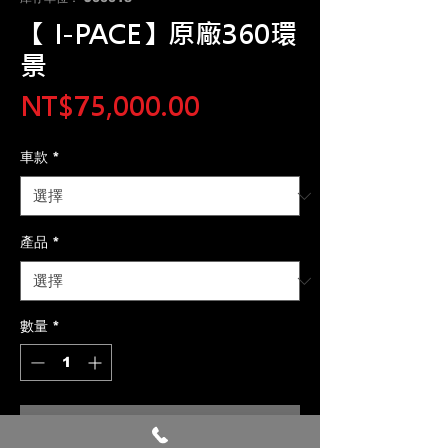
【 I-PACE】原廠360環
景
價
NT$75,000.00
格
車款
*
產品
*
數量
*
新增至購物車