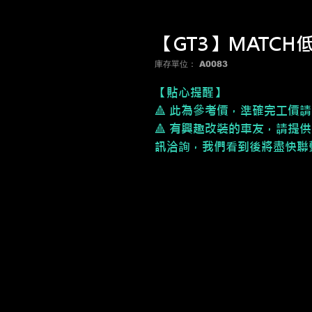
【GT3】MATCH
庫存單位： A0083
【貼心提醒】
🔺 此為參考價，準確完工價
🔺 有興趣改裝的車友，請提供
訊洽詢，我們看到後將盡快聯