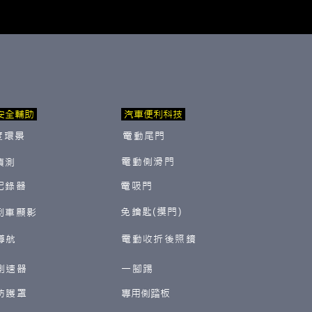
安全輔助
汽車便利科技
度環景
電動尾門
電動側滑門
偵測
紀錄器
電吸門
免鑰匙(摸門)
倒車顯影
導航
電動收折後照鏡
測速器
一腳踢
防護罩
​專用側踏板