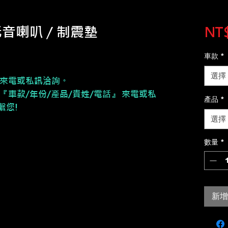
低音喇叭 / 制震墊
NT$
車款
*
選擇
請來電或私訊洽詢。
『車款/年份/產品/貴姓/電話』 來電或私
產品
*
繫您!
選擇
數量
*
新增