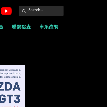
容
聯繫裕森
車系改裝