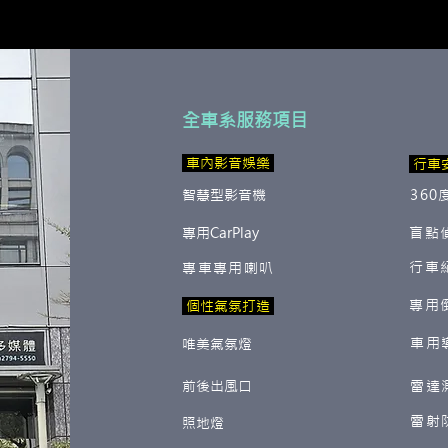
全車系服務項目
​ 車內影音娛樂
行車
智慧型影音機
360
專用CarPlay
盲點
行車
專車專用喇叭
專用
​ 個性氣氛打造
車用
唯美氣氛燈
前後出風口
雷達
雷射
照地燈