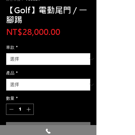
【Golf】電動尾門 / 一
腳踢
價
NT$28,000.00
格
車款
*
產品
*
數量
*
新增至購物車